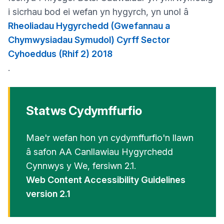
i sicrhau bod ei wefan yn hygyrch, yn unol â
Rheoliadau Hygyrchedd (Gwefannau a
Chymwysiadau Symudol) Cyrff Sector
Cyhoeddus (Rhif 2) 2018
.
Statws Cydymffurfio
Mae'r wefan hon yn cydymffurfio'n llawn
â safon AA Canllawiau Hygyrchedd
Cynnwys y We, fersiwn 2.1.
Web Content Accessibility Guidelines
version 2.1