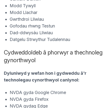
Modd Tywyll
Modd Llachar
Gwrthdroi Lliwiau
Gofodau rhwng Testun
Dad-ddwysáu Lliwiau
Datgelu Strwythur Tudalennau
Cydweddoldeb â phorwyr a thechnoleg
gynorthwyol
Dyluniwyd y wefan hon i gydweddu â'r
technolegau cynorthwyol canlynol:
NVDA gyda Google Chrome
NVDA gyda Firefox
NVDA gydag Edge