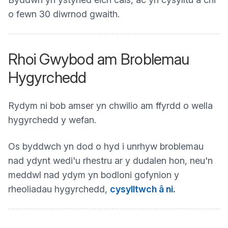
o fewn 30 diwrnod gwaith.
Rhoi Gwybod am Broblemau
Hygyrchedd
Rydym ni bob amser yn chwilio am ffyrdd o wella
hygyrchedd y wefan.
Os byddwch yn dod o hyd i unrhyw broblemau
nad ydynt wedi'u rhestru ar y dudalen hon, neu'n
meddwl nad ydym yn bodloni gofynion y
rheoliadau hygyrchedd,
cysylltwch â ni
.