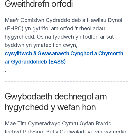
Gweithdrefn orfodi
Mae'r Comisiwn Cydraddoldeb a Hawliau Dynol
(EHRC) yn gyfrifol am orfodi'r rheoliadau
hygyrchedd. Os na fyddwch yn fodlon ar sut
byddwn yn ymateb i'ch cwyn,
cysylltwch â Gwasanaeth Cynghori a Chymorth
ar Gydraddoldeb (EASS)
.
Gwybodaeth dechnegol am
hygyrchedd y wefan hon
Mae Tîm Cymeradwyo Cymru Gyfan Bwrdd
Iechyd Prifysgol Betsi Cadwaladr yn ymrwymedig