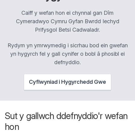
Caiff y wefan hon ei chynnal gan Dîm
Cymeradwyo Cymru Gyfan Bwrdd Iechyd
Prifysgol Betsi Cadwaladr.
Rydym yn ymrwymedig i sicrhau bod ein gwefan
yn hygyrch fel y gall cynifer o bobl â phosibl ei
defnyddio.
Cyflwyniad i Hygyrchedd Gwe
Sut y gallwch ddefnyddio'r wefan
hon