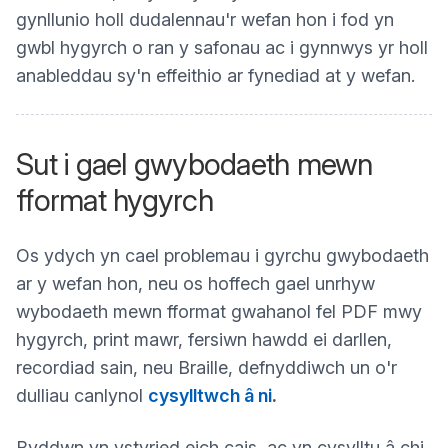
gynllunio holl dudalennau'r wefan hon i fod yn
gwbl hygyrch o ran y safonau ac i gynnwys yr holl
anableddau sy'n effeithio ar fynediad at y wefan.
Sut i gael gwybodaeth mewn
fformat hygyrch
Os ydych yn cael problemau i gyrchu gwybodaeth
ar y wefan hon, neu os hoffech gael unrhyw
wybodaeth mewn fformat gwahanol fel PDF mwy
hygyrch, print mawr, fersiwn hawdd ei darllen,
recordiad sain, neu Braille, defnyddiwch un o'r
dulliau canlynol
cysylltwch â ni
.
Byddwn yn ystyried eich cais, ac yn cysylltu â chi