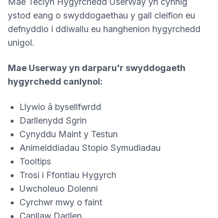
Mae Teclyn Hygyrchedd UserWay yn cynnig
ystod eang o swyddogaethau y gall cleifion eu
defnyddio i ddiwallu eu hanghenion hygyrchedd
unigol.
Mae Userway yn darparu'r swyddogaeth
hygyrchedd canlynol:
Llywio â bysellfwrdd
Darllenydd Sgrin
Cynyddu Maint y Testun
Animeiddiadau Stopio Symudiadau
Tooltips
Trosi i Ffontiau Hygyrch
Uwcholeuo Dolenni
Cyrchwr mwy o faint
Canllaw Darllen