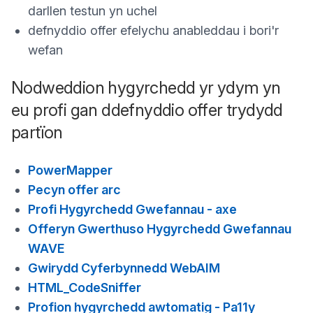
darllen testun yn uchel
defnyddio offer efelychu anableddau i bori'r
wefan
Nodweddion hygyrchedd yr ydym yn
eu profi gan ddefnyddio offer trydydd
partïon
PowerMapper
Pecyn offer arc
Profi Hygyrchedd Gwefannau - axe
Offeryn Gwerthuso Hygyrchedd Gwefannau
WAVE
Gwirydd Cyferbynnedd WebAIM
HTML_CodeSniffer
Profion hygyrchedd awtomatig - Pa11y