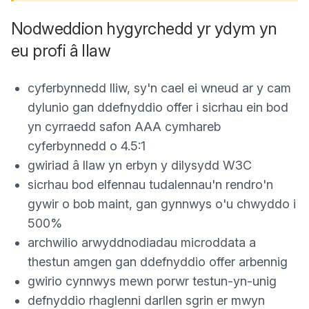
Nodweddion hygyrchedd yr ydym yn
eu profi â llaw
cyferbynnedd lliw, sy'n cael ei wneud ar y cam
dylunio gan ddefnyddio offer i sicrhau ein bod
yn cyrraedd safon AAA cymhareb
cyferbynnedd o 4.5:1
gwiriad â llaw yn erbyn y dilysydd W3C
sicrhau bod elfennau tudalennau'n rendro'n
gywir o bob maint, gan gynnwys o'u chwyddo i
500%
archwilio arwyddnodiadau microddata a
thestun amgen gan ddefnyddio offer arbennig
gwirio cynnwys mewn porwr testun-yn-unig
defnyddio rhaglenni darllen sgrin er mwyn