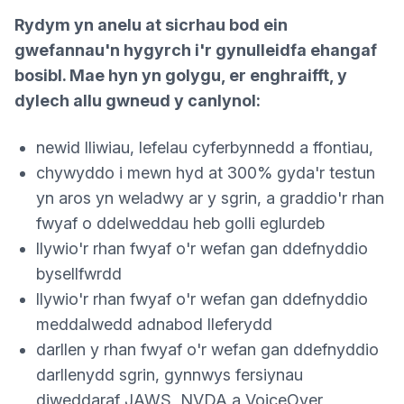
Rydym yn anelu at sicrhau bod ein
gwefannau'n hygyrch i'r gynulleidfa ehangaf
bosibl. Mae hyn yn golygu, er enghraifft, y
dylech allu gwneud y canlynol:
newid lliwiau, lefelau cyferbynnedd a ffontiau,
chywyddo i mewn hyd at 300% gyda'r testun
yn aros yn weladwy ar y sgrin, a graddio'r rhan
fwyaf o ddelweddau heb golli eglurdeb
llywio'r rhan fwyaf o'r wefan gan ddefnyddio
bysellfwrdd
llywio'r rhan fwyaf o'r wefan gan ddefnyddio
meddalwedd adnabod lleferydd
darllen y rhan fwyaf o'r wefan gan ddefnyddio
darllenydd sgrin, gynnwys fersiynau
diweddaraf JAWS, NVDA a VoiceOver