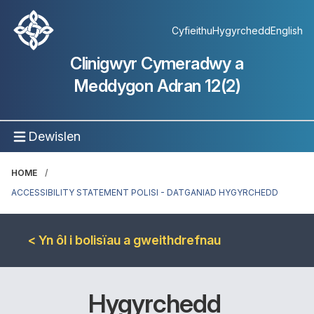
Cyfieithu
Hygyrchedd
English
Clinigwyr Cymeradwy a
Meddygon Adran 12(2)
Dewislen
HOME
ACCESSIBILITY STATEMENT POLISI - DATGANIAD HYGYRCHEDD
< Yn ôl i bolisïau a gweithdrefnau
Hygyrchedd