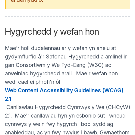
Hygyrchedd y wefan hon
Mae'r holl dudalennau ar y wefan yn anelu at
gydymffurfio â'r Safonau Hygyrchedd a amlinellir
gan Gonsortiwm y We Fyd-Eang (W3C) ac
arweiniad hygyrchedd arall. Mae'r wefan hon
wedi cael ei phrofi'n ôl
Web Content Accessibility Guidelines (WCAG)
2.1
Canllawiau Hygyrchedd Cynnwys y We (CHCyW)
2.1. Mae'r canllawiau hyn yn esbonio sut i wneud
cynnwys y we'n fwy hygyrch i bobl sydd ag
anableddau, ac yn fwy hwylus i bawb. Gwnaethom