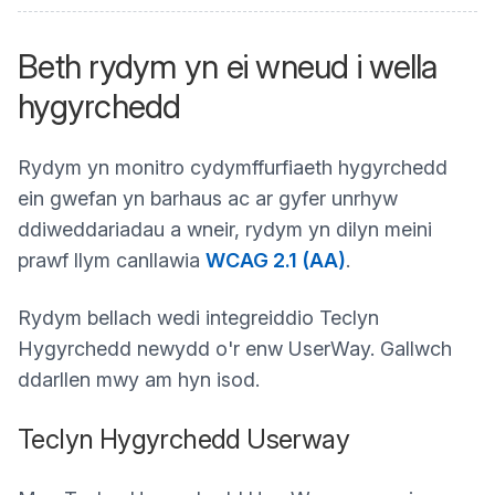
Beth rydym yn ei wneud i wella
hygyrchedd
Rydym yn monitro cydymffurfiaeth hygyrchedd
ein gwefan yn barhaus ac ar gyfer unrhyw
ddiweddariadau a wneir, rydym yn dilyn meini
prawf llym canllawia
WCAG 2.1 (AA)
.
Rydym bellach wedi integreiddio Teclyn
Hygyrchedd newydd o'r enw UserWay. Gallwch
ddarllen mwy am hyn isod.
Teclyn Hygyrchedd Userway