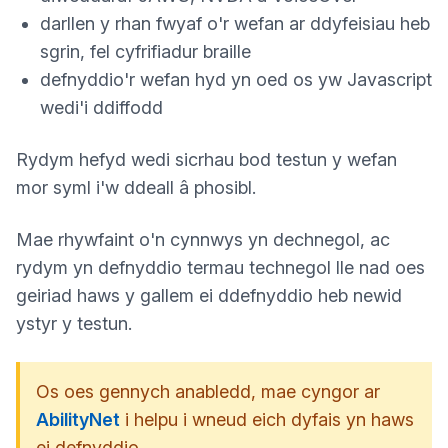
darllen y rhan fwyaf o'r wefan ar ddyfeisiau heb
sgrin, fel cyfrifiadur braille
defnyddio'r wefan hyd yn oed os yw Javascript
wedi'i ddiffodd
Rydym hefyd wedi sicrhau bod testun y wefan
mor syml i'w ddeall â phosibl.
Mae rhywfaint o'n cynnwys yn dechnegol, ac
rydym yn defnyddio termau technegol lle nad oes
geiriad haws y gallem ei ddefnyddio heb newid
ystyr y testun.
Os oes gennych anabledd, mae cyngor ar
AbilityNet
i helpu i wneud eich dyfais yn haws
ei defnyddio.