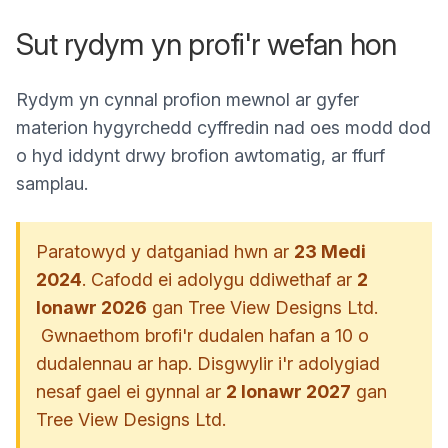
Sut rydym yn profi'r wefan hon
Rydym yn cynnal profion mewnol ar gyfer
materion hygyrchedd cyffredin nad oes modd dod
o hyd iddynt drwy brofion awtomatig, ar ffurf
samplau.
Paratowyd y datganiad hwn ar
23 Medi
2024
. Cafodd ei adolygu ddiwethaf ar
2
Ionawr 2026
gan Tree View Designs Ltd.
Gwnaethom brofi'r dudalen hafan a 10 o
dudalennau ar hap. Disgwylir i'r adolygiad
nesaf gael ei gynnal ar
2 Ionawr 2027
gan
Tree View Designs Ltd.