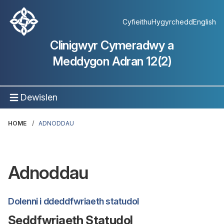
Cyfieithu
Hygyrchedd
English
Clinigwyr Cymeradwy a
Meddygon Adran 12(2)
Dewislen
HOME
ADNODDAU
Adnoddau
Dolenni i ddeddfwriaeth statudol
Seddfwriaeth Statudol