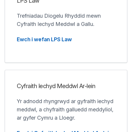
LPS Law
Trefniadau Diogelu Rhyddid mewn
Cyfraith Iechyd Meddwl a Gallu.
Ewch i wefan LPS Law
Cyfraith Iechyd Meddwl Ar-lein
Yr adnodd rhyngrwyd ar gyfraith iechyd
meddwl, a chyfraith galluedd meddyliol,
ar gyfer Cymru a Lloegr.