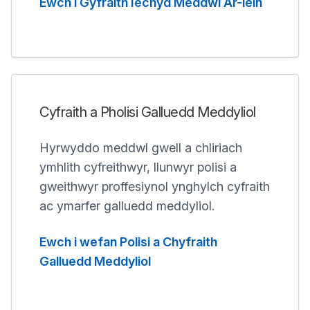
Ewch i Gyfraith Iechyd Meddwl Ar-lein
Cyfraith a Pholisi Galluedd Meddyliol
Hyrwyddo meddwl gwell a chliriach
ymhlith cyfreithwyr, llunwyr polisi a
gweithwyr proffesiynol ynghylch cyfraith
ac ymarfer galluedd meddyliol.
Ewch i wefan Polisi a Chyfraith
Galluedd Meddyliol