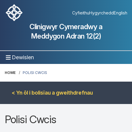
Cyfieithu
Hygyrchedd
English
Clinigwyr Cymeradwy a
Meddygon Adran 12(2)
Dewislen
HOME
POLISI CWCIS
< Yn ôl i bolisïau a gweithdrefnau
Polisi Cwcis