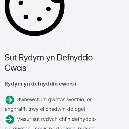
Sut Rydym yn Defnyddio
Cwcis
Rydym yn defnyddio cwcis i:
Gwnewch i'n gwefan weithio, er
enghraifft trwy ei chadw'n ddiogel
Mesur sut rydych chi'n defnyddio
ein gwefan, megis pa ddolenni rydych