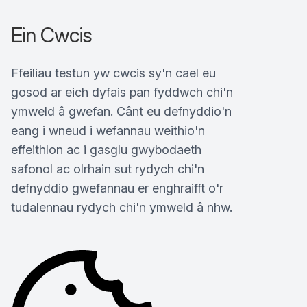
Ein Cwcis
Ffeiliau testun yw cwcis sy'n cael eu
gosod ar eich dyfais pan fyddwch chi'n
ymweld â gwefan. Cânt eu defnyddio'n
eang i wneud i wefannau weithio'n
effeithlon ac i gasglu gwybodaeth
safonol ac olrhain sut rydych chi'n
defnyddio gwefannau er enghraifft o'r
tudalennau rydych chi'n ymweld â nhw.