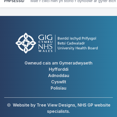
PHPSESSID
Mae'r cwci hwn yn storio'r dynodwr ar gyfer ei
Gwneud cais am Gymeradwyaeth
Hyfforddi
Adnoddau
Cyswllt
Polisïau
©
Website by Tree View Designs, NHS GP website
specialists.