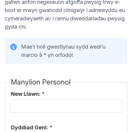
gallwn anfon negeseuon atgoffa pwysig trwy e-
bost er mwyn gwahodd clinigwyr i adnewyddu eu
cymeradwyaeth ac i rannu diweddariadau pwysig
gyda chi.
Mae'r holl gwestiynau sydd wedi'u
marcio â * yn orfodol
Manylion Personol
New Llawn:
*
Dyddiad Geni:
*