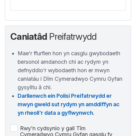
Caniatâd
Preifatrwydd
Mae'r ffurflen hon yn casglu gwybodaeth
bersonol amdanoch chi ac rydym yn
defnyddio'r wybodaeth hon er mwyn
caniatáu i Dîm Cymeradwyo Cymru Gyfan
gysylltu â chi.
Darllenwch ein Polisi Preifatrwydd er
mwyn gweld sut rydym yn amddiffyn ac
yn rheoli'r data a gyflwynwch.
Rwy'n cydsynio y gall Tîm
Cymeradwyo Cymru Gyfan gasglu fy