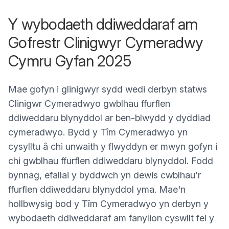
Y wybodaeth ddiweddaraf am
Gofrestr Clinigwyr Cymeradwy
Cymru Gyfan 2025
Mae gofyn i glinigwyr sydd wedi derbyn statws
Clinigwr Cymeradwyo gwblhau ffurflen
ddiweddaru blynyddol ar ben-blwydd y dyddiad
cymeradwyo. Bydd y Tîm Cymeradwyo yn
cysylltu â chi unwaith y flwyddyn er mwyn gofyn i
chi gwblhau ffurflen ddiweddaru blynyddol. Fodd
bynnag, efallai y byddwch yn dewis cwblhau'r
ffurflen ddiweddaru blynyddol yma. Mae'n
hollbwysig bod y Tîm Cymeradwyo yn derbyn y
wybodaeth ddiweddaraf am fanylion cyswllt fel y