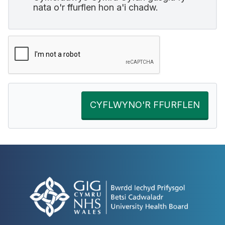
nata o'r ffurflen hon a'i chadw.
CYFLWYNO'R FFURFLEN