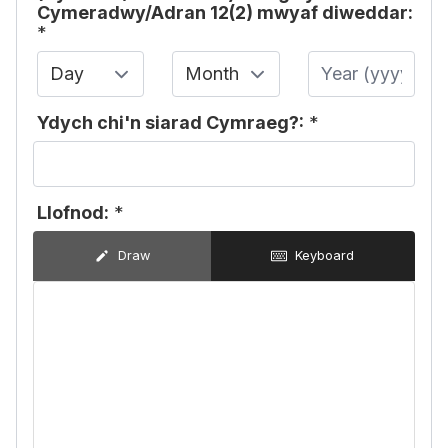
Cymeradwy/Adran 12(2) mwyaf diweddar:
*
Day
Month
Year
Ydych chi'n siarad Cymraeg?:
*
Llofnod:
*
Draw
Keyboard