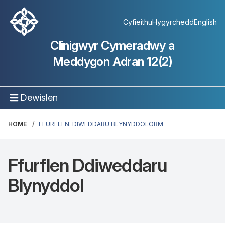
Cyfieithu
Hygyrchedd
English
Clinigwyr Cymeradwy a
Meddygon Adran 12(2)
Dewislen
HOME
FFURFLEN: DIWEDDARU BLYNYDDOLORM
Ffurflen Ddiweddaru
Blynyddol