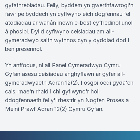
gyfathrebiadau. Felly, byddem yn gwerthfawrogi'n
fawr pe byddech yn cyflwyno eich dogfennau fel
atodiadau ar wahân mewn e-bost cyffredinol unol
â phosibl. Dylid cyflwyno ceisiadau am ail-
gymeradwyo saith wythnos cyn y dyddiad dod i
ben presennol.
Yn anffodus, ni all Panel Cymeradwyo Cymru
Gyfan asesu ceisiadau anghyflawn ar gyfer ail-
gymeradwyaeth Adran 12(2). I osgoi oedi gyda'ch
cais, mae'n rhaid i chi gyflwyno'r holl
ddogfennaeth fel y'i rhestrir yn Nogfen Proses a
Meini Prawf Adran 12(2) Cymru Gyfan.