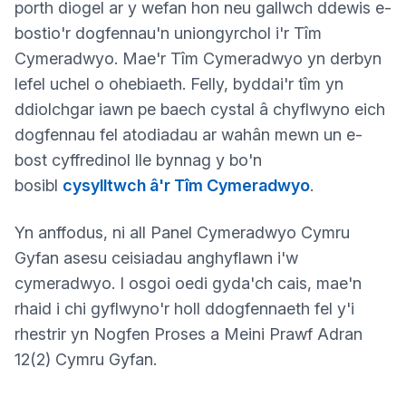
porth diogel ar y wefan hon neu gallwch ddewis e-
bostio'r dogfennau'n uniongyrchol i'r Tîm
Cymeradwyo. Mae'r Tîm Cymeradwyo yn derbyn
lefel uchel o ohebiaeth. Felly, byddai'r tîm yn
ddiolchgar iawn pe baech cystal â chyflwyno eich
dogfennau fel atodiadau ar wahân mewn un e-
bost cyffredinol lle bynnag y bo'n
bosibl
cysylltwch â'r Tîm Cymeradwyo
.
Yn anffodus, ni all Panel Cymeradwyo Cymru
Gyfan asesu ceisiadau anghyflawn i'w
cymeradwyo. I osgoi oedi gyda'ch cais, mae'n
rhaid i chi gyflwyno'r holl ddogfennaeth fel y'i
rhestrir yn Nogfen Proses a Meini Prawf Adran
12(2) Cymru Gyfan.