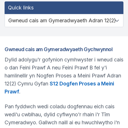
Quick links
Gwneud cais am Gymeradwyaeth Gychwynnol
Dylid adolygu'r gofynion cymhwyster i wneud cais
o dan Feini Prawf A neu Feini Prawf B fel y'i
hamlinellir yn Nogfen Proses a Meini Prawf Adran
12(2) Cymru Gyfan
S12 Dogfen Proses a Meini
Prawf
.
Pan fyddwch wedi coladu dogfennau eich cais
wedi'u cwblhau, dylid cyflwyno'r rhain i'r Tîm
Cymeradwyo. Gallwch naill ai eu hwuchlwytho i'n