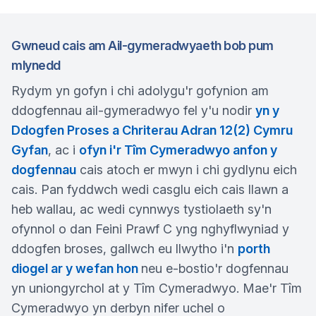
Gwneud cais am Ail-gymeradwyaeth bob pum
mlynedd
Rydym yn gofyn i chi adolygu'r gofynion am
ddogfennau ail-gymeradwyo fel y'u nodir
yn y
Ddogfen Proses a Chriterau Adran 12(2) Cymru
Gyfan
, ac i
ofyn i'r Tîm Cymeradwyo anfon y
dogfennau
cais atoch er mwyn i chi gydlynu eich
cais. Pan fyddwch wedi casglu eich cais llawn a
heb wallau, ac wedi cynnwys tystiolaeth sy'n
ofynnol o dan Feini Prawf C yng nghyflwyniad y
ddogfen broses, gallwch eu llwytho i'n
porth
diogel ar y wefan hon
neu e-bostio'r dogfennau
yn uniongyrchol at y Tîm Cymeradwyo. Mae'r Tîm
Cymeradwyo yn derbyn nifer uchel o